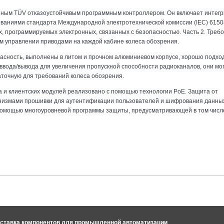
анным TÜV отказоустойчивым программным контроллером. Он включает интег
ованиями стандарта Международной электротехнической комиссии (IEC) 6150
, программируемых электронных, связанных с безопасностью. Часть 2. Требо
м управлении приводами на каждой кабине колеса обозрения.
асность, выполнены в литом и прочном алюминиевом корпусе, хорошо подх
ввода/вывода для увеличения пропускной способности радиоканалов, они мо
аточную для требований колеса обозрения.
 и клиентских модулей реализовано с помощью технологии PoE. Защита от
низмами прошивки для аутентификации пользователей и шифрования данных
 помощью многоуровневой программы защиты, предусматривающей в том числ
ставка компонентов для промышленной автоматизации