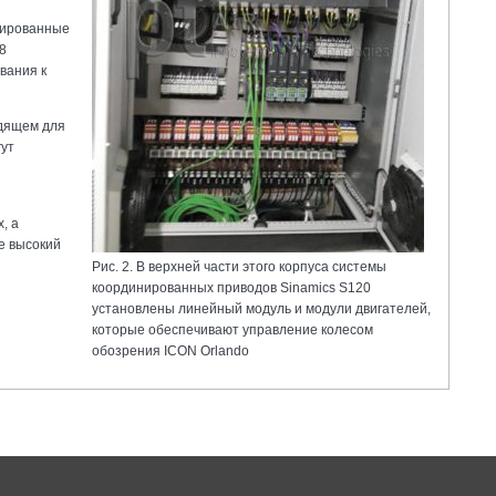
рированные
8
вания к
одящем для
гут
, а
е высокий
Рис. 2. В верхней части этого корпуса системы
координированных приводов Sinamics S120
установлены линейный модуль и модули двигателей,
которые обеспечивают управление колесом
обозрения ICON Orlando