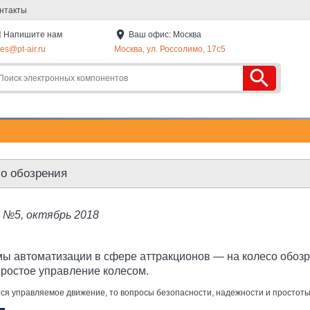
нтакты
l
place
Напишите нам
Ваш офис: Москва
les@pt-air.ru
Москва, ул. Россолимо, 17c5
search
со обозрения
я №5, октябрь 2018
ы автоматизации в сфере аттракционов — на колесо обозре
простое управление колесом.
ется управляемое движение, то вопросы безопасности, надежности и простоты