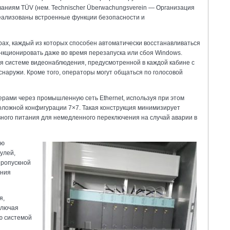
ваниям TÜV (нем. Technischer Überwachungsverein — Организация
реализованы встроенные функции безопасности и
рах, каждый из которых способен автоматически восстанавливаться
ункционировать даже во время перезапуска или сбоя Windows.
я системе видеонаблюдения, предусмотренной в каждой кабине с
снаружи. Кроме того, операторы могут общаться по голосовой
ерами через промышленную сеть Ethernet, используя при этом
ложной конфигурации 7×7. Такая конструкция минимизирует
вного питания для немедленного переключения на случай аварии в
ую
улей,
пропускной
ения
я,
ключая
ю системой