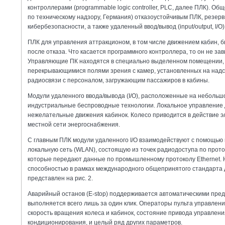
контроллерами (programmable logic controller, PLC, далее ПЛК).
по техническому надзору, Германия) отказоустойчивым ПЛК, резе
кибербезопасности, а также удаленный ввод/вывод (input/output, I/O)
ПЛК для управления аттракционом, в том числе движением кабин, б
после отказа. Что касается программного контроллера, то он не з
Управляющие ПК находятся в специально выделенном помещении, г
перекрывающимися полями зрения с камер, установленных на надстр
радиосвязи с персоналом, загружающим пассажиров в кабины.
Модули удаленного ввода/вывода (I/O), расположенные на небольш
индустриальные беспроводные технологии. Локальное управление 
нежелательные движения кабинок. Колесо приводится в действие э
местной сети энергоснабжения.
С главным ПЛК модули удаленного I/O взаимодействуют с помощью
локальную сеть (WLAN), состоящую из точек радиодоступа по проток
которые передают данные по промышленному протоколу Ethernet. Н
способностью в рамках международного общепринятого стандарта 
представлен на рис. 2.
Аварийный останов (E-stop) поддерживается автоматическими пред
выполняется всего лишь за один клик. Операторы пульта управлен
скорость вращения колеса и кабинок, состояние привода управлени
кондиционирования, и целый ряд других параметров.