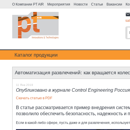
О Компании PT AIR
Мероприятия
Новости
Статьи
Вакансии
Ко
mai
sa
Каталог продукции
Автоматизация развлечений: как вращается коле
11 Янв 2019
Опубликовано в журнале Control Engineering Росси
Скачать статью в PDF
В статье рассматривается пример внедрения систем
позволило обеспечить безопасность, надежность и 
Если в какой-либо сфере, пусть даже и для развлечения, использу