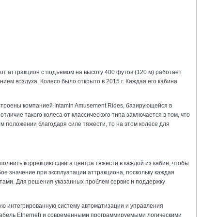
от аттракцион с подъемом на высоту 400 футов (120 м) работает
ием воздуха. Колесо было открыто в 2015 г. Каждая его кабина
построены компанией Intamin Amusement Rides, базирующейся в
тличие такого колеса от классического типа заключается в том, что
 положении благодаря силе тяжести, то на этом колесе для
полнить коррекцию сдвига центра тяжести в каждой из кабин, чтобы
ое значение при эксплуатации аттракциона, поскольку каждая
нтами. Для решения указанных проблем сервис и поддержку
ую интегрированную систему автоматизации и управления
 кабель Ethernet) и современными программируемыми логическими