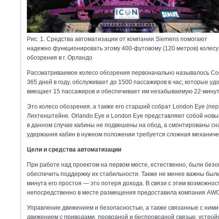
Рис. 1. Средства автоматизации от компании Siemens помогают
надежно функционировать этому 400-футовому (120 метров) колесу
обозрения в г. Орландо
Рассматриваемое колесо обозрения первоначально называлось Coca-
365 дней в году, обслуживает до 1500 пассажиров в час, которые у
вмещает 15 пассажиров и обеспечивает им незабываемую 22-минут
Это колесо обозрения, а также его старший собрат London Eye (пер
Лихтенштейне. Orlando Eye и London Eye представляют собой новый 
в данном случае кабины не подвешены на обод, а смонтированы сн
удержания кабин в нужном положении требуется сложная механиче
Цели и средства автоматизации
При работе над проектом на первом месте, естественно, были безо
обеспечить поддержку их стабильности. Также не менее важны были
минута его простоя — это потеря дохода. В связи с этим возможн
непосредственно в месте размещения предоставила компания AWC 
Управление движением и безопасностью, а также связанные с ним
движением с приводами, проводной и беспроводной связью, устройс