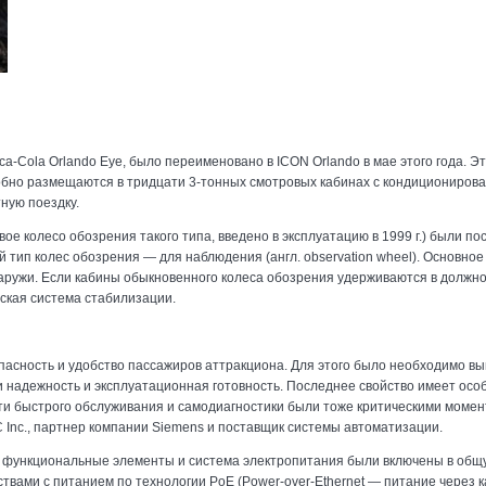
Cola Orlando Eye, было переименовано в ICON Orlando в мае этого года. Эт
добно размещаются в тридцати 3-тонных смотровых кабинах с кондиционирован
ную поездку.
вое колесо обозрения такого типа, введено в эксплуатацию в 1999 г.) были 
тип колес обозрения — для наблюдения (англ. observation wheel). Основное о
аружи. Если кабины обыкновенного колеса обозрения удерживаются в должном
ская система стабилизации.
пасность и удобство пассажиров аттракциона. Для этого было необходимо вы
 надежность и эксплуатационная готовность. Последнее свойство имеет особ
ости быстрого обслуживания и самодиагностики были тоже критическими моме
Inc., партнер компании Siemens и поставщик системы автоматизации.
и функциональные элементы и система электропитания были включены в общ
твами с питанием по технологии PoE (Power-over-Ethernet — питание через