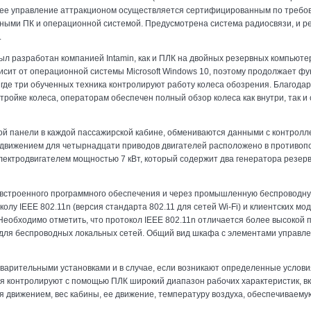
 Общее управление аттракционом осуществляется сертифицированным по требо
рвными ПК и операционной системой. Предусмотрена система радиосвязи, и 
.
ыл разработан компанией Intamin, как и ПЛК на двойных резервных компьюте
ависит от операционной системы Microsoft Windows 10, поэтому продолжает ф
де три обученных техника контролируют работу колеса обозрения. Благодар
ойке колеса, операторам обеспечен полный обзор колеса как внутри, так и 
ой панели в каждой пассажирской кабине, обмениваются данными с контролл
движением для четырнадцати приводов двигателей расположено в противопо
лектродвигателем мощностью 7 кВт, который содержит два генератора резер
 встроенного программного обеспечения и через промышленную беспроводн
олу IEEE 802.11n (версия стандарта 802.11 для сетей Wi-Fi) и клиентских мод
еобходимо отметить, что протокол IEEE 802.11n отличается более высокой 
для беспроводных локальных сетей. Общий вид шкафа с элементами управл
варительными установками и в случае, если возникают определенные услови
ия контролируют с помощью ПЛК широкий диапазон рабочих характеристик, в
я движением, вес кабины, ее движение, температуру воздуха, обеспечиваему