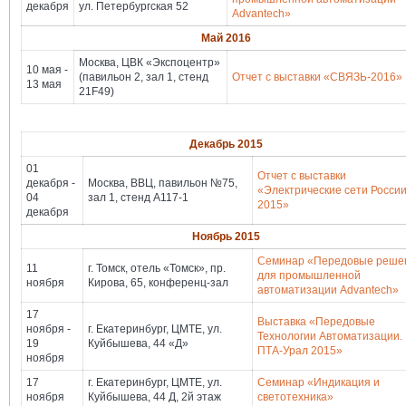
декабря
ул. Петербургская 52
Advantech»
Май 2016
Москва, ЦВК «Экспоцентр»
10 мая -
(павильон 2, зал 1, стенд
Отчет с выставки «СВЯЗЬ-2016»
13 мая
21F49)
Декабрь 2015
01
Отчет с выставки
декабря -
Москва, ВВЦ, павильон №75,
«Электрические сети России
04
зал 1, стенд А117-1
2015»
декабря
Ноябрь 2015
Семинар «Передовые реше
11
г. Томск, отель «Томск», пр.
для промышленной
ноября
Кирова, 65, конференц-зал
автоматизации Advantech»
17
Выставка «Передовые
ноября -
г. Екатеринбург, ЦМТЕ, ул.
Технологии Автоматизации.
19
Куйбышева, 44 «Д»
ПТА-Урал 2015»
ноября
17
г. Екатеринбург, ЦМТЕ, ул.
Семинар «Индикация и
ноября
Куйбышева, 44 Д, 2й этаж
светотехника»