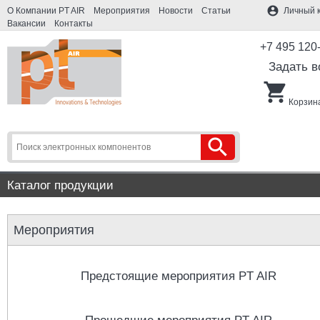
account_circle
О Компании PT AIR
Мероприятия
Новости
Статьи
Личный 
Вакансии
Контакты
+7 495 120
Задать в
shopping_cart
Корзина
search
Каталог продукции
Мероприятия
Предстоящие мероприятия PT AIR
Прошедшие мероприятия PT AIR