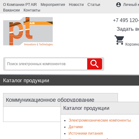
account_circle
О Компании PT AIR
Мероприятия
Новости
Статьи
Личный 
Вакансии
Контакты
+7 495 120
Задать в
shopping_cart
Корзина
search
Каталог продукции
Коммуникационное оборудование
Каталог продукции
Электромеханические компоненты
Датчики
Источники питания