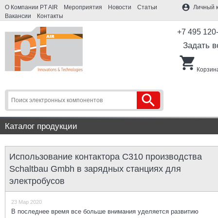
account_circle
О Компании PT AIR
Мероприятия
Новости
Статьи
Личный 
Вакансии
Контакты
+7 495 120
Задать в
shopping_cart
Корзина
search
Каталог продукции
Использование контактора C310 производства
Schaltbau Gmbh в зарядных станциях для
электробусов
23 Мар 2020
В последнее время все больше внимания уделяется развитию