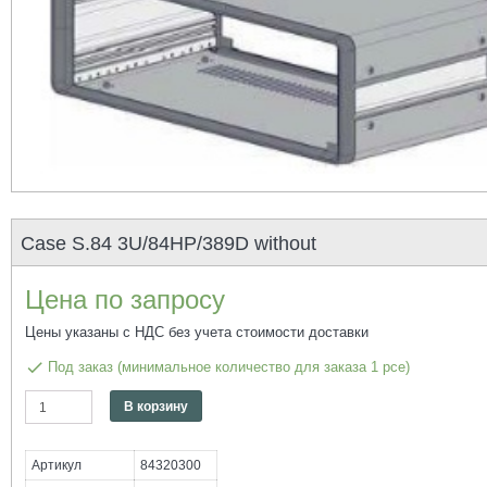
Case S.84 3U/84HP/389D without
Цена по запросу
Цены указаны с НДС без учета стоимости доставки
done
Под заказ (минимальное количество для заказа 1 pce)
Количество
Alternative:
В корзину
Case
S.84
3U/84HP/389D
Артикул
84320300
without