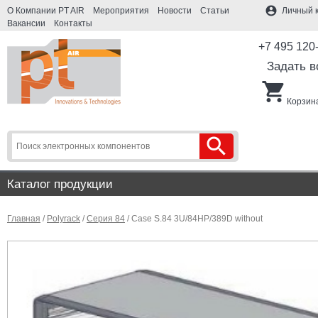
account_circle
О Компании PT AIR
Мероприятия
Новости
Статьи
Личный 
Вакансии
Контакты
+7 495 120
Задать в
shopping_cart
Корзина
search
Каталог продукции
Главная
/
Polyrack
/
Серия 84
/ Case S.84 3U/84HP/389D without