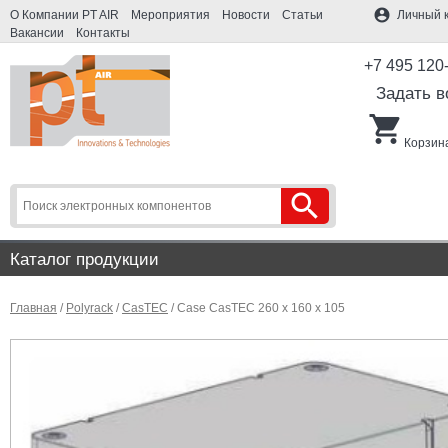
account_circle
О Компании PT AIR
Мероприятия
Новости
Статьи
Личный 
Вакансии
Контакты
+7 495 120
Задать в
shopping_cart
Корзина
search
Каталог продукции
Главная
/
Polyrack
/
CasTEC
/ Case CasTEC 260 x 160 x 105