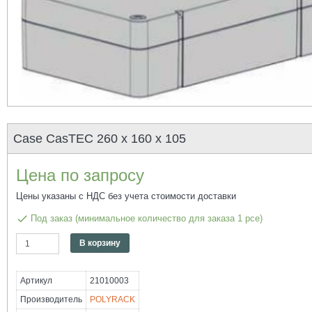
Case CasTEC 260 x 160 x 105
Цена по запросу
Цены указаны с НДС без учета стоимости доставки
done
Под заказ (минимальное количество для заказа 1 pce)
Количество
Alternative:
В корзину
Case
CasTEC
260
Артикул
21010003
x
160
Производитель
POLYRACK
x