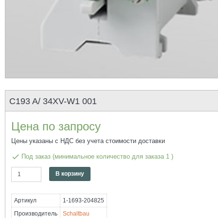
C193 A/ 34XV-W1 001
Цена по запросу
Цены указаны с НДС без учета стоимости доставки
done
Под заказ (минимальное количество для заказа 1 )
Количество
Alternative:
В корзину
C193
A/
34XV-
Артикул
1-1693-204825
W1
001
Производитель
Schaltbau