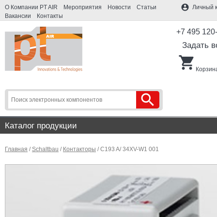
account_circle
О Компании PT AIR
Мероприятия
Новости
Статьи
Личный 
Вакансии
Контакты
+7 495 120
Задать в
shopping_cart
Корзина
search
Каталог продукции
Главная
/
Schaltbau
/
Контакторы
/ C193 A/ 34XV-W1 001